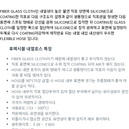
FIBER GLASS CLOTH인 내열성이 높은 불연 직포 양면에 SILICONE으로
COATING한 직포로 다음 구조도의 설명과 같이 원통형으로 직포관을 형성한 다음
표면에 스프링 형태로 강선을 권회 SILICONE으로 접착한 뒤 COATING된 GLASS
CLOTH를 일정한 폭으로 절단하여 SILICONE으로 접착 권회하고 표면에 일정량의
두께로 다시 COATING마감하여 제작완료 되는 내열 내압 내산성이 우수한
FLEXIBLE HOSE 입니다.
후렉시블 내열호스 특징
FIBER GLASS CLOTH이기 때문에 내열성이 좋고 부식하지 않는다.
직포 표면에 SILICONE으로 수회 접착 COATING 되어 AIR가 새지 않는다.
HOSE 내면 포직이 권회 형태가 아니고 원통형이므로 직포의 이음이 없어
사용 중 터질 염려가 없다.
HOSE를 90°C이상 굽힐 시 HOSE 내부 표면에 생기는 주름형태가 좋아 마
찰 손실이 적다.
HOSE 내부의 직포 절단부위가 없어 절단 부위에서 날리는 유리섬유의 분진
이 없어 위생적이다.
가격이 저렴하고 경제적이다.
사용온도 (-53 ~ 300°C)
저온에서도 유연성을 유지한다.
뒤틀리거나 협소한 공간도 유연성이 좋아 설치가 매우 용이하다.
원주파이프 : ∮38 ~ ∮650