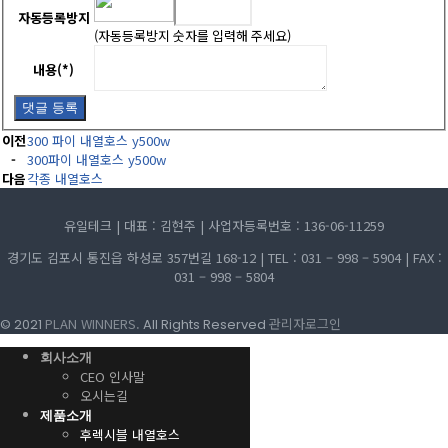
자동등록방지
(자동등록방지 숫자를 입력해 주세요)
내용(*)
댓글 등록
이전
300 파이 내열호스 y500w
-
300파이 내열호스 y500w
다음
각종 내열호스
유일테크 | 대표 : 김현주 | 사업자등록번호 : 136-06-11259
경기도 김포시 통진읍 하성로 357번길 168-12 | TEL : 031 – 998 – 5904 | FAX :
031 – 998 – 5804
PLAN WINNERS.
관리자로그인
© 2021
All Rights Reserved
회사소개
CEO 인사말
오시는길
제품소개
후렉시블 내열호스