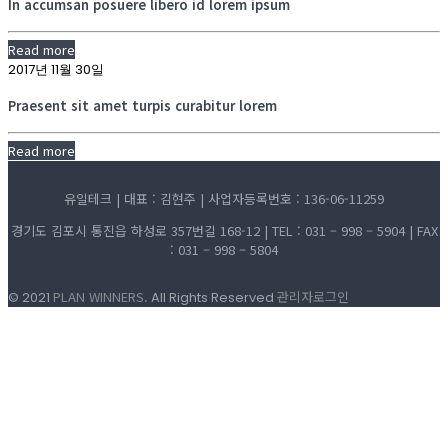
In accumsan posuere libero id lorem ipsum
Read more
2017년 11월 30일
Praesent sit amet turpis curabitur lorem
Read more
유일테크 | 대표 : 김현주 | 사업자등록번호 : 136-06-11259
경기도 김포시 통진읍 하성로 357번길 168-12 | TEL : 031 – 998 – 5904 | FAX
: 031 – 998 – 5804
PLAN WINNERS.
관리자로그인
© 2021
All Rights Reserved
회사소개
CEO 인사말
오시는길
제품소개
후렉시블 내열호스
고온열풍호스
신축연결관