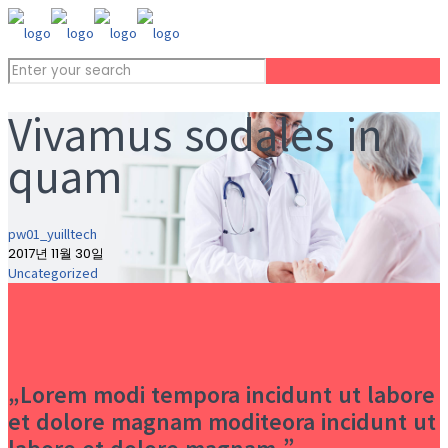
Vivamus sodales in
quam
pw01_yuilltech
2017년 11월 30일
Uncategorized
„Lorem modi tempora incidunt ut labore
et dolore magnam moditeora incidunt ut
labore et dolore magnam.”