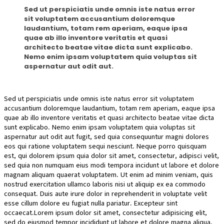
Sed ut perspiciatis unde omnis iste natus error
sit voluptatem accusantium doloremque
laudantium, totam rem aperiam, eaque ipsa
quae ab illo inventore veritatis et quasi
architecto beatae vitae dicta sunt explicabo.
Nemo enim ipsam voluptatem quia voluptas sit
aspernatur aut odit aut.
Sed ut perspiciatis unde omnis iste natus error sit voluptatem
accusantium doloremque laudantium, totam rem aperiam, eaque ipsa
quae ab illo inventore veritatis et quasi architecto beatae vitae dicta
sunt explicabo. Nemo enim ipsam voluptatem quia voluptas sit
aspernatur aut odit aut fugit, sed quia consequuntur magni dolores
eos qui ratione voluptatem sequi nesciunt. Neque porro quisquam
est, qui dolorem ipsum quia dolor sit amet, consectetur, adipisci velit,
sed quia non numquam eius modi tempora incidunt ut labore et dolore
magnam aliquam quaerat voluptatem. Ut enim ad minim veniam, quis
nostrud exercitation ullamco laboris nisi ut aliquip ex ea commodo
consequat. Duis aute irure dolor in reprehenderit in voluptate velit
esse cillum dolore eu fugiat nulla pariatur. Excepteur sint
occaecat.Lorem ipsum dolor sit amet, consectetur adipisicing elit,
sed do eiusmod tempor incididunt ut labore et dolore magna aliqua.